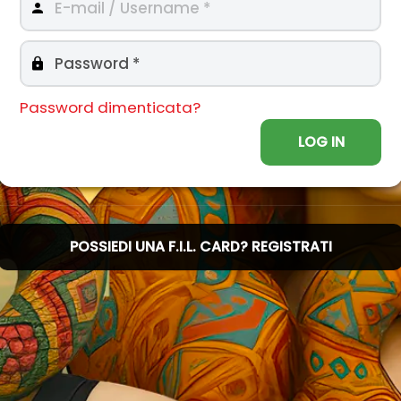
Password dimenticata?
LOG IN
POSSIEDI UNA F.I.L. CARD? REGISTRATI