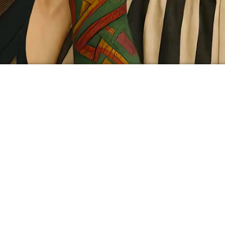
Directors:
Renato LOMBARDO
and
Francesca
SIGN U
VITALE
direzione@fringeitaliaoff.com
tel. +39 347 6372592
MILAN
Information:
info@fringeitaliaoff.com
info - tel/Whatsapp +39 391 1418299
CATAN
Cultural Association LA MEMORIA DEL
TEATRO
Via Giacomo Leopardi, 141 - 95127