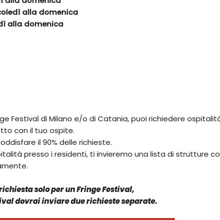
ì alla domenica
coledì alla domenica
edì alla domenica
ge Festival di Milano e/o di Catania, puoi richiedere ospitalità
o con il tuo ospite.
soddisfare il 90% delle richieste.
talità presso i residenti, ti invieremo
una lista di strutture 
tamente.
ichiesta solo per un Fringe Festival,
ival dovrai inviare due richieste separate.