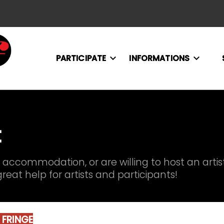
PARTICIPATE
INFORMATIONS
t
or accommodation, or are willing to host an artist
reat help for artists and participants!
 FRINGE