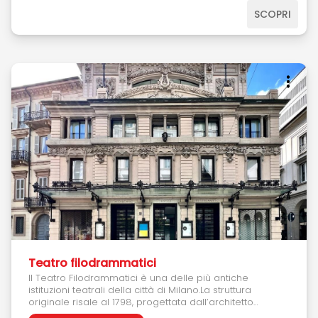
Giovanni XXIIIMETRO: MFERMATA: Staz.ne CentraleBUS: 421;
431N; 431R; 433; 439; 442; 524N; 530;534; 556; 628R; 902;
SCOPRI
927; BRT5; L-EX
Teatro filodrammatici
Il Teatro Filodrammatici è una delle più antiche
istituzioni teatrali della città di Milano.La struttura
originale risale al 1798, progettata dall’architetto
neoclassico Luigi Canonica su disegni di Giuseppe