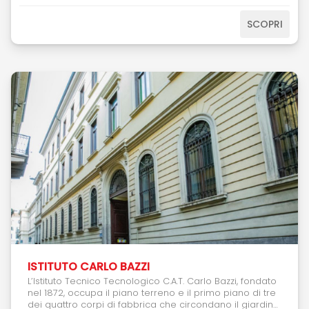
un’acustica pregevole. Si conferma, nel tempo,
palcoscenico di innovazione. Come Raggiungerci:
SCOPRI
FERMATA: 1838BUS: BRT1;FERMATA: 347BUS: 431N; 940;
ISTITUTO CARLO BAZZI
L’Istituto Tecnico Tecnologico C.A.T. Carlo Bazzi, fondato
nel 1872, occupa il piano terreno e il primo piano di tre
dei quattro corpi di fabbrica che circondano il giardino