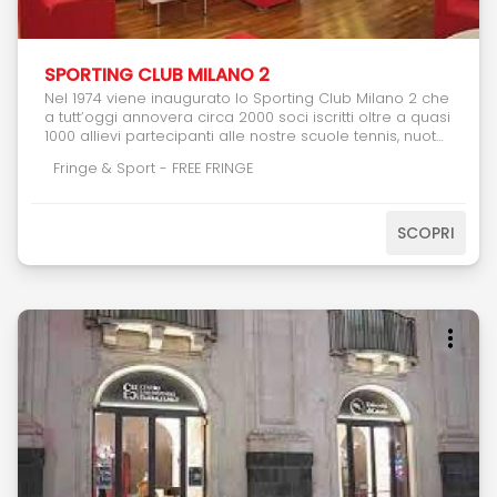
SPORTING CLUB MILANO 2
Nel 1974 viene inaugurato lo Sporting Club Milano 2 che
a tutt’oggi annovera circa 2000 soci iscritti oltre a quasi
1000 allievi partecipanti alle nostre scuole tennis, nuoto,
pallanuoto e nuoto sincronizzato (per un totale di circa
Fringe & Sport - FREE FRINGE
1.800 nuclei familiari). Lo Sporting Club Milano 2 nasce
dalla volontà di creare un punto di ritrovo per gli
abitanti del quartiere e non solo, dove far coesistere
varie attività, siano esse sportive piuttosto che
SCOPRI
ricreative e socio culturali.