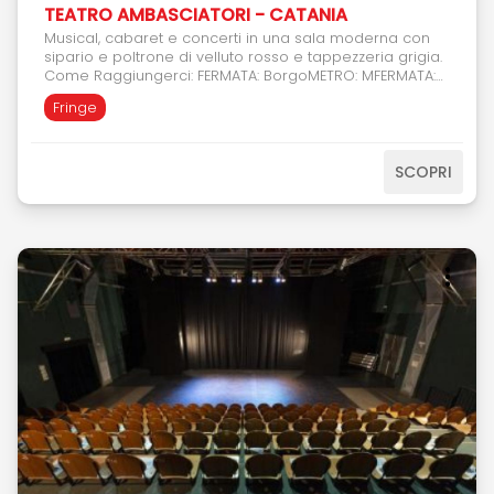
TEATRO AMBASCIATORI - CATANIA
Musical, cabaret e concerti in una sala moderna con
sipario e poltrone di velluto rosso e tappezzeria grigia.
Come Raggiungerci: FERMATA: BorgoMETRO: MFERMATA:
152BUS: 442; 556; 744; 929FERMATA: MiloBUS: 901; 940;
Fringe
BRT1
SCOPRI