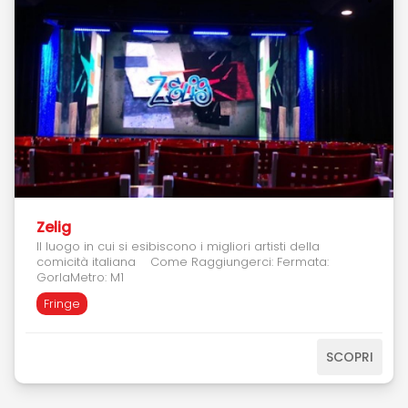
lotta all’emarginazione sociale. Come Raggiungerci:
Fermata: CrocettaLinea: M3 TRAM: Linea 16
Zelig
Il luogo in cui si esibiscono i migliori artisti della
comicità italiana Come Raggiungerci: Fermata:
GorlaMetro: M1
Fringe
SCOPRI