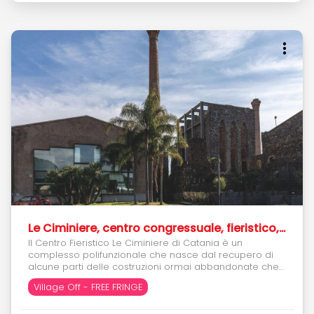
Le Ciminiere, centro congressuale, fieristico, culturale
Il Centro Fieristico Le Ciminiere di Catania è un
complesso polifunzionale che nasce dal recupero di
alcune parti delle costruzioni ormai abbandonate che
costituivano il grande complesso industriale di
Village Off - FREE FRINGE
raffinazione dello zolfo estratto dalle miniere
dell'entroterra siciliano. Come Raggiungerci: FERMATA: