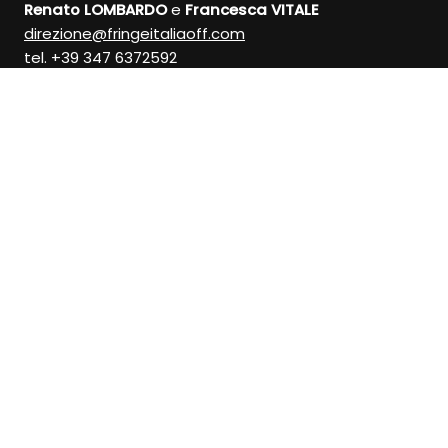
Renato LOMBARDO
e
Francesca VITALE
direzione@fringeitaliaoff.com
tel. +39 347 6372592
Informazioni
:
info@fringeitaliaoff.com
info - tel/Whatsapp +39 391 1418299
Associazione Culturale MILANO OFF
Associazione Culturale LA MEMORIA DEL TEATRO ETS
Via Giacomo Leopardi, 141 - 95127 Catania
Via Fontana, 22 - 20122 Milano
MILANO
CATANIA
Copyright © 2026
FRINGE ITALIA OFF
- P.IVA 09445740963 -